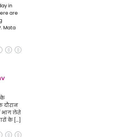
day in
Here are
ng
P. Mata
av
 के
 के दौरान
ं भाग लेते
रों के […]