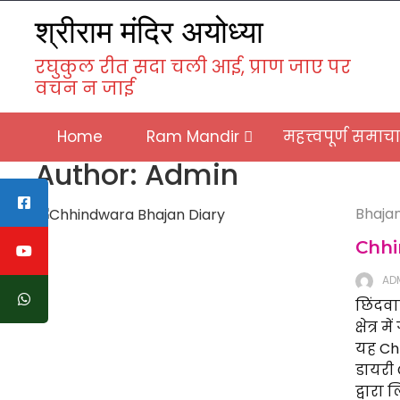
Skip
श्रीराम मंदिर अयोध्या
to
content
रघुकुल रीत सदा चली आई, प्राण जाए पर
वचन न जाई
Home
Ram Mandir
महत्त्वपूर्ण समाच
Author:
Admin
Bhaja
Chhin
AD
छिंदव
क्षेत्र
यह Chh
डायरी 
द्वारा