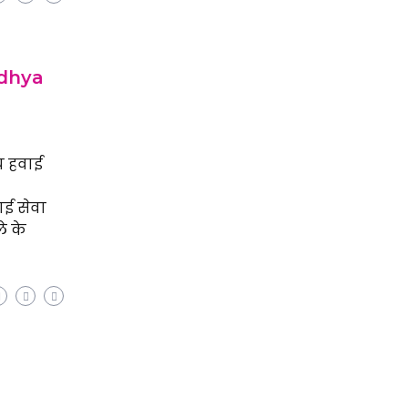
Ayodhya
ीय हवाई
ाई सेवा
े के