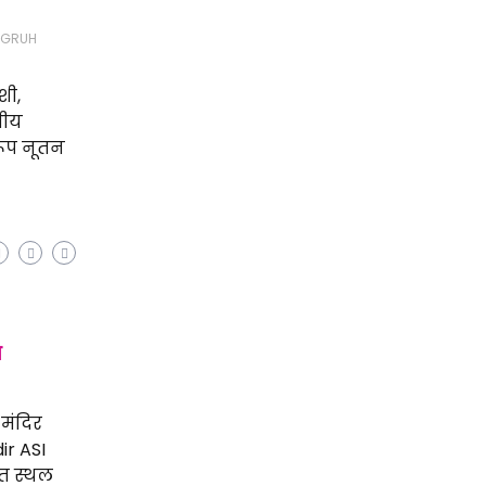
HGRUH
शी,
तीय
 रूप नूतन
ष
 मंदिर
ir ASI
ित स्थल