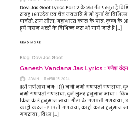
Devi Jas Geet Lyrics Part 2 के अंतर्गत प्रस्तुत है व
संग्रह । शारदेय एवं चैत्र नवरात्रि मे माँ दुर्गा के विभिन
पार्वती, राम सीता, महाभारत काल के पात्र, कृष्ण के अति
हुये महान भक्तों के विभिन्न जस भी गाये जाते हैं […]
READ MORE
Blog
Devi Jas Geet
Ganesh Vandana Jas Lyrics : गणेश वंदना
ADMIN
APRIL 15, 2024
॥श्री गणेशाय नमः॥ (1) नमो नमो गणपती गणराया, दु
नमो गणपती गणराया, दुने सुमर हनुमान माया ॥ किन
किन के रे हनुमान माया।गौरा के गणपती गणराया , अ
काहो करन गणपती गणराया, काहो करन हनुमान माय
गणराया , विध्न […]