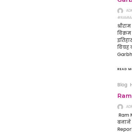
AD
#RAMMA
श्रीरा
विक्र
इतिहास 
विग्रह
Garbhg
READ M
Blog
Ram M
AD
Ram Ma
बनाने 
Report