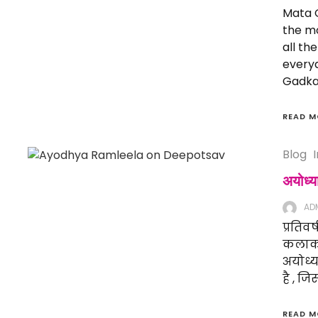
Mata G
the mo
all th
everyd
Gadkal
READ M
Blog
अयोध
AD
प्रतिवर
कलाकार
अयोध्य
है , ज
READ M