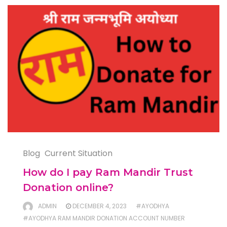
Blog
Current Situation
How do I pay Ram Mandir Trust
Donation online?
ADMIN
DECEMBER 4, 2023
#AYODHYA
#AYODHYA RAM MANDIR DONATION ACCOUNT NUMBER